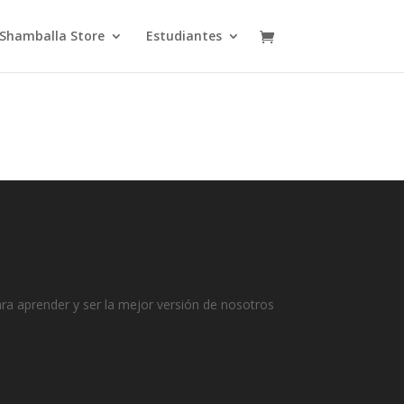
Shamballa Store
Estudiantes
ra aprender y ser la mejor versión de nosotros