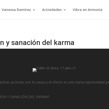
Vanessa Ramírez
Actividades
Vibra en Armonía
ión y sanación del karma
estras acciones son la causa y el efecto es una nueva oportunidad pa
CIÓN Y SANACIÓN DEL KARMA?